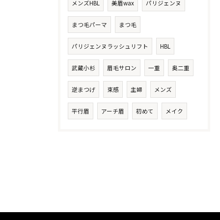
メンズHBL
美眉wax
パリジェンヌ
まつ毛パーマ
まつ毛
パリジェンヌラッシュリフト
HBL
武蔵小杉
眉毛サロン
一重
奥二重
逆まつげ
束感
主婦
メンズ
平行眉
アーチ眉
初めて
メイク