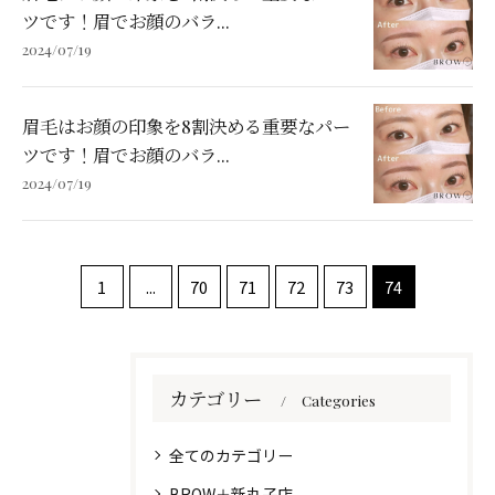
ツです！眉でお顔のバラ...
2024/07/19
眉毛はお顔の印象を8割決める重要なパー
ツです！眉でお顔のバラ...
2024/07/19
1
...
70
71
72
73
74
カテゴリー
Categories
全てのカテゴリー
BROW＋新丸子店