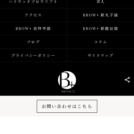
ハリウッドブロウリフト
求人
アクセス
BROW+ 新丸子店
BROW+ 吉祥寺店
BROW+ 新越谷店
ブログ
コラム
プライバシーポリシー
サイトマップ
© 2026 神奈川 (武蔵小杉)・東京 (吉祥寺) の眉毛サロンならBROW+ ALL RIGHTS
お問い合わせはこちら
RESERVED.