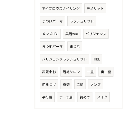
アイブロウスタイリング
デメリット
まつげパーマ
ラッシュリフト
メンズHBL
美眉wax
パリジェンヌ
まつ毛パーマ
まつ毛
パリジェンヌラッシュリフト
HBL
武蔵小杉
眉毛サロン
一重
奥二重
逆まつげ
束感
主婦
メンズ
平行眉
アーチ眉
初めて
メイク