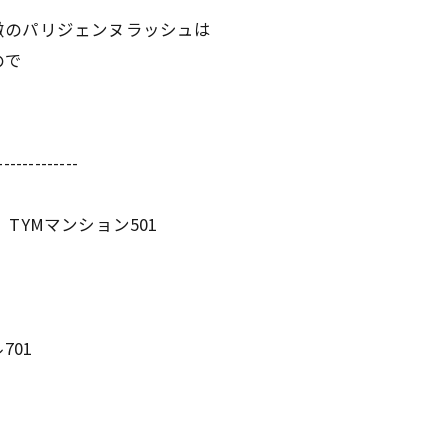
徴のパリジェンヌラッシュは
ので
-------------
YMマンション501
701