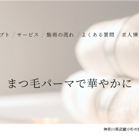
プト
サービス
施術の流れ
よくある質問
求人情
まつ毛パーマで華やかに
神奈川県武蔵小杉の眉