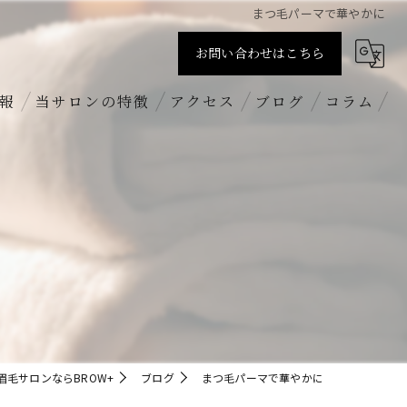
まつ毛パーマで華やかに
お問い合わせはこちら
報
当サロンの特徴
アクセス
ブログ
コラム
すっぴん
BROW+ 新丸子店
まつげパーマ
BROW+ 吉祥寺店
パリジェンヌラッシュリフト
BROW+ 新越谷店
ハリウッドブロウリフト
求人
毛サロンならBROW+
ブログ
まつ毛パーマで華やかに