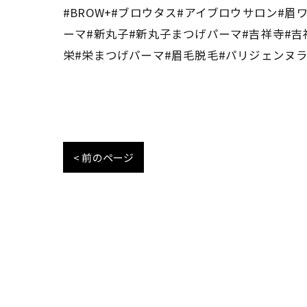
#BROW+#ブロウタス#アイブロウサロン#
ーマ#新丸子#新丸子まつげパーマ#吉祥寺#吉
栄#栄まつげパーマ#眉毛脱毛#パリジェンヌラッ
< 前のページ