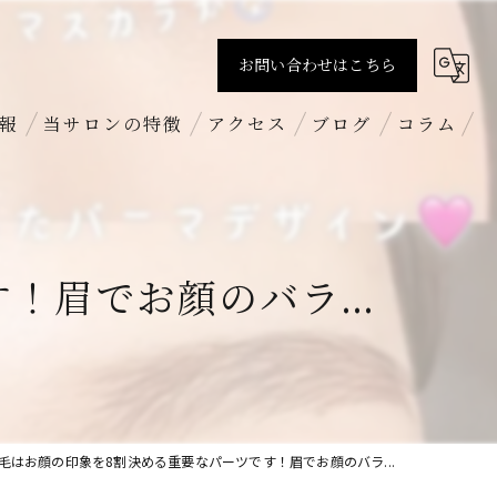
お問い合わせはこちら
報
当サロンの特徴
アクセス
ブログ
コラム
すっぴん
BROW+ 新丸子店
まつげパーマ
BROW+ 吉祥寺店
眉でお顔のバラ...
パリジェンヌラッシュリフト
BROW+ 新越谷店
ハリウッドブロウリフト
求人
毛はお顔の印象を8割決める重要なパーツです！眉でお顔のバラ...