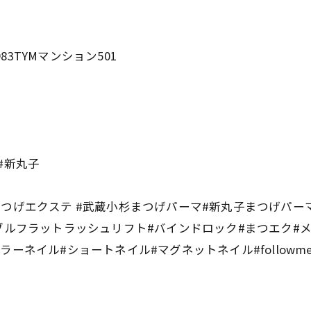
83TYMマンション501
ス#新丸子
゙エクステ #武蔵小杉まつげパーマ#新丸子まつげパーマ
ブルフラットラッシュリフト#バインドロック#まつエク#メ
ラーネイル#ショートネイル#マグネットネイル#followm