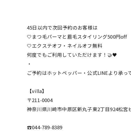
45日以内で次回予約のお客様は
🤍まつ毛パーマと眉毛スタイリング500円off
🤍エクステオフ・ネイルオフ無料
何度でもご利用していただけます！🤝🖤
・
ご予約はホットペッパー・公式LINEより承
【villa】
〒211-0004
神奈川県川崎市中原区新丸子東2丁目924松宮ビ
☎044-789-8389