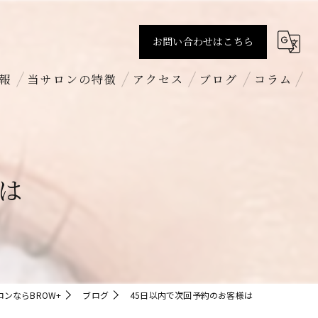
お問い合わせはこちら
報
当サロンの特徴
アクセス
ブログ
コラム
すっぴん
BROW+ 新丸子店
まつげパーマ
BROW+ 吉祥寺店
は
パリジェンヌラッシュリフト
BROW+ 新越谷店
ハリウッドブロウリフト
求人
ンならBROW+
ブログ
45日以内で次回予約のお客様は