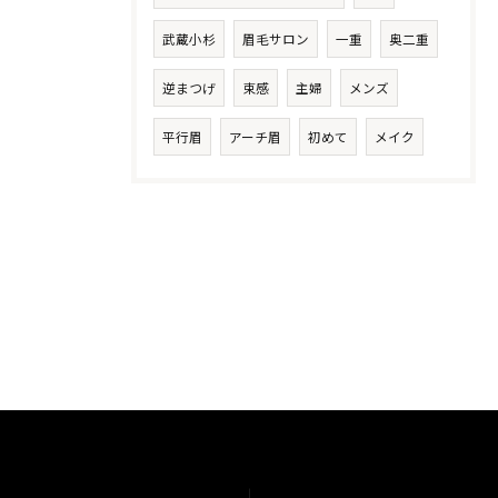
武蔵小杉
眉毛サロン
一重
奥二重
逆まつげ
束感
主婦
メンズ
平行眉
アーチ眉
初めて
メイク