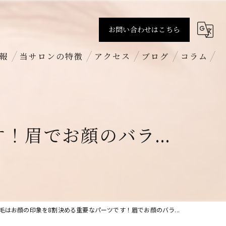
お問い合わせはこちら
報
当サロンの特徴
アクセス
ブログ
コラム
すっぴん
BROW+ 新丸子店
まつげパーマ
BROW+ 吉祥寺店
眉でお顔のバラ...
パリジェンヌラッシュリフト
BROW+ 新越谷店
ハリウッドブロウリフト
求人
毛はお顔の印象を8割決める重要なパーツです！眉でお顔のバラ...