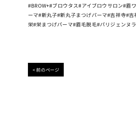
#BROW+#ブロウタス#アイブロウサロン#
ーマ#新丸子#新丸子まつげパーマ#吉祥寺#吉
栄#栄まつげパーマ#眉毛脱毛#パリジェンヌラッ
< 前のページ