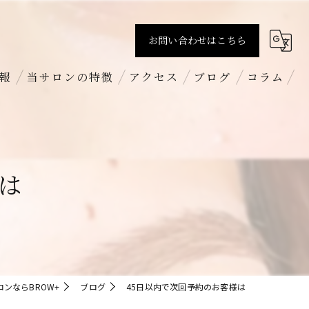
お問い合わせはこちら
報
当サロンの特徴
アクセス
ブログ
コラム
すっぴん
BROW+ 新丸子店
まつげパーマ
BROW+ 吉祥寺店
は
パリジェンヌラッシュリフト
BROW+ 新越谷店
ハリウッドブロウリフト
求人
ンならBROW+
ブログ
45日以内で次回予約のお客様は