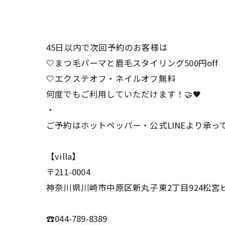
45日以内で次回予約のお客様は
🤍まつ毛パーマと眉毛スタイリング500円off
🤍エクステオフ・ネイルオフ無料
何度でもご利用していただけます！🤝🖤
・
ご予約はホットペッパー・公式LINEより承
【villa】
〒211-0004
神奈川県川崎市中原区新丸子東2丁目924松宮ビ
☎044-789-8389