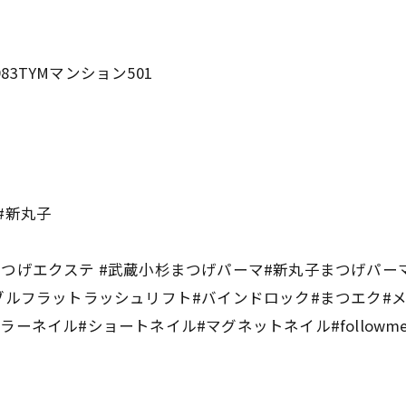
83TYMマンション501
ス#新丸子
゙エクステ #武蔵小杉まつげパーマ#新丸子まつげパーマ
ブルフラットラッシュリフト#バインドロック#まつエク#メ
ラーネイル#ショートネイル#マグネットネイル#followm