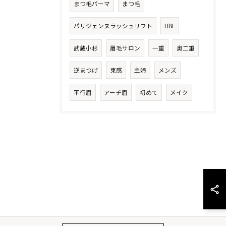
まつ毛パーマ
まつ毛
パリジェンヌラッシュリフト
HBL
武蔵小杉
眉毛サロン
一重
奥二重
逆まつげ
束感
主婦
メンズ
平行眉
アーチ眉
初めて
メイク